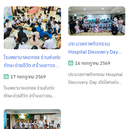
เอกชล อ่างศิลา ร่วมออกหน่วย
เฉลิมพระเกียรติ (โรงไม้ขีด
บริการ เดินหน้ายกระดับ
ประเมินรับรองมาตรฐาน
บริการสุขภาพเชิงรุกแก่ประชาชน
เก่า) ตำบลบ้านช้าง อำเภอ
มาตรฐานคุณภาพการรักษา
สากล JCI ครั้งที่ 4 (4th
ณ หอประชุมในสวนสาธารณะ
พนัสนิคม จังหวัดชลบุรี
พยาบาล พร้อมเตรียมความ
Reaccreditation of JCI
เฉลิมพระเกียรติ (โรงไม้ขีดเก่า)
พร้อมสู่การตรวจประเมินรับรอง
Standards)
ตำบลบ้านช้าง อำเภอพนัสนิคม
มาตรฐานสากล JCI ครั้งที่ 4
จังหวัดชลบุรี
(4th Reaccreditation of JCI
ประมวลภาพกิจกรรม
Standards)
Hospital Discovery Day
โรงพยาบาลเอกชล ร่วมส่งต่อ
เปิดโลกแห่งการเรียนรู้
16 กรกฎาคม 2569
ทักษะช่วยชีวิต สร้างเยาวชน
สุขภาพ สู่ประสบการณ์จริง
พร้อมรับมือเหตุฉุกเฉิน ใน
ประมวลภาพกิจกรรม Hospital
ในโรงพยาบาล
17 กรกฎาคม 2569
งานกิจกรรม “งานเยาวชน
Discovery Day เปิดโลกแห่ง
โรงพยาบาลเอกชล ร่วมส่งต่อ
ไทยหัวใจสุจริต”
การเรียนรู้สุขภาพ สู่
ทักษะช่วยชีวิต สร้างเยาวชน
ประสบการณ์จริงในโรงพยาบาล
พร้อมรับมือเหตุฉุกเฉิน ในงาน
กิจกรรม “งานเยาวชนไทยหัวใจ
สุจริต”