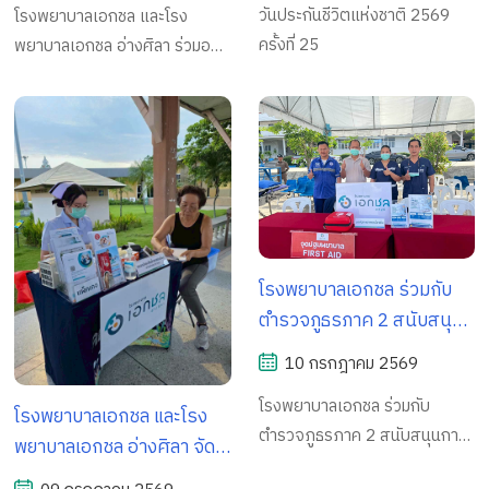
วันประกันชีวิตแห่งชาติ 2569
โรงพยาบาลเอกชล และโรง
สัมมนาสำหรับลูกค้าคน
ครั้งที่ 25
พยาบาลเอกชล อ่างศิลา ร่วมออก
พิเศษ "Happy Retirement
บูธประชาสัมพันธ์ด้านสุขภาพ
การวางแผนเกษียณ &
ภายในกิจกรรมสัมมนาสำหรับ
Workshop" จัดโดยบริษัท
ลูกค้าคนพิเศษ "Happy
กรุงเทพประกันชีวิต สาขา
Retirement การวางแผน
ชลบุรี
เกษียณ & Workshop" จัดโดย
บริษัท กรุงเทพประกันชีวิต สาขา
ชลบุรี
โรงพยาบาลเอกชล ร่วมกับ
ตำรวจภูธรภาค 2 สนับสนุน
การจัด โครงการฝึกระเบียบ
10 กรกฎาคม 2569
วินัยตำรวจ พร้อมติดตามการ
โรงพยาบาลเอกชล ร่วมกับ
ประกวดยุทธวิธี เพื่อเสริม
โรงพยาบาลเอกชล และโรง
ตำรวจภูธรภาค 2 สนับสนุนการ
สร้างความพร้อมของกำลัง
พยาบาลเอกชล อ่างศิลา จัด
จัด โครงการฝึกระเบียบวินัย
พลสู่การปฏิบัติหน้าที่จริง
กิจกรรมให้บริการตรวจคัด