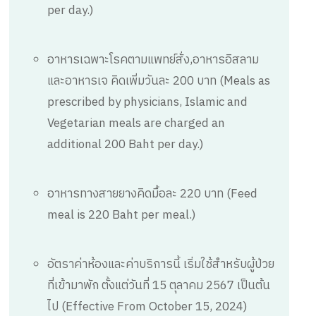
per day.)
อาหารเฉพาะโรคตามแพทย์สั่ง,อาหารอิสลาม
และอาหารเจ คิดเพิ่มวันละ 200 บาท (Meals as
prescribed by physicians, Islamic and
Vegetarian meals are charged an
additional 200 Baht per day.)
อาหารทางสายยางคิดมื้อละ 220 บาท (Feed
meal is 220 Baht per meal.)
อัตราค่าห้องและค่าบริการนี้ เริ่มใช้สำหรับผู้ป่วย
ที่เข้ามาพัก ตั้งแต่วันที่ 15 ตุลาคม 2567 เป็นต้น
ไป (Effective From October 15, 2024)