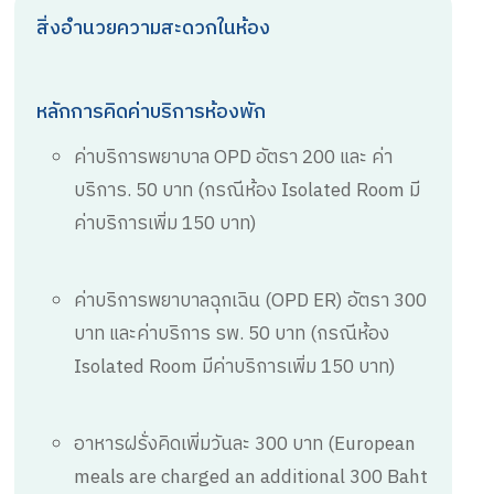
สิ่งอำนวยความสะดวกในห้อง
หลักการคิดค่าบริการห้องพัก
ค่าบริการพยาบาล OPD อัตรา 200 และ ค่า
บริการ. 50 บาท (กรณีห้อง Isolated Room มี
ค่าบริการเพิ่ม 150 บาท)
ค่าบริการพยาบาลฉุกเฉิน (OPD ER) อัตรา 300
บาท และค่าบริการ รพ. 50 บาท (กรณีห้อง
Isolated Room มีค่าบริการเพิ่ม 150 บาท)
อาหารฝรั่งคิดเพิ่มวันละ 300 บาท (European
meals are charged an additional 300 Baht